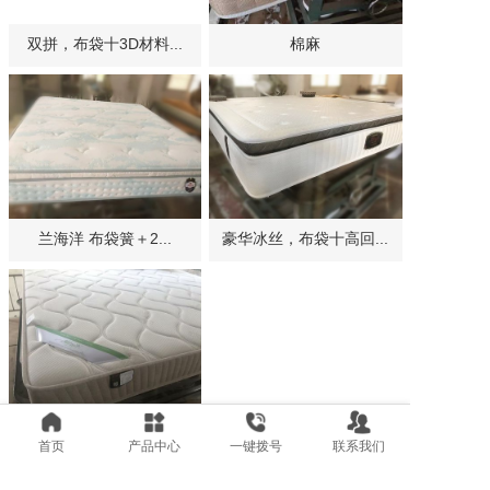
双拼，布袋十3D材料...
棉麻
兰海洋 布袋簧＋2...
豪华冰丝，布袋十高回...
独立园黄十棕十毛巾棉
首页
产品中心
一键拨号
联系我们