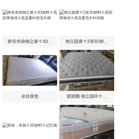
静音布袋独立簧十3D...
独立园黄十2张3D材...
冰丝床垫
甜甜圈 独立园环十...