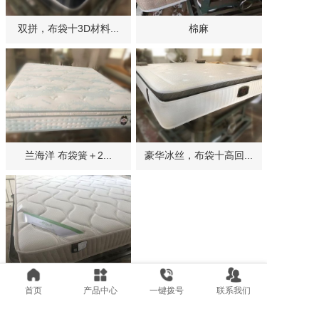
双拼，布袋十3D材料...
棉麻
兰海洋 布袋簧＋2...
豪华冰丝，布袋十高回...
独立园黄十棕十毛巾棉
首页
产品中心
一键拨号
联系我们